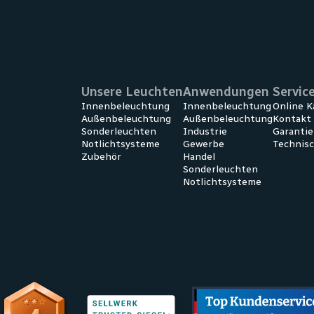
Unsere Leuchten
Anwendungen
Servic
Innenbeleuchtung
Innen­beleuchtung
Online K
Außenbeleuchtung
Außen­beleuchtung
Kontakt
Sonderleuchten
Industrie
Garanti
Notlichtsysteme
Gewerbe
Technis
Zubehör
Handel
Sonder­leuchten
Notlicht­systeme