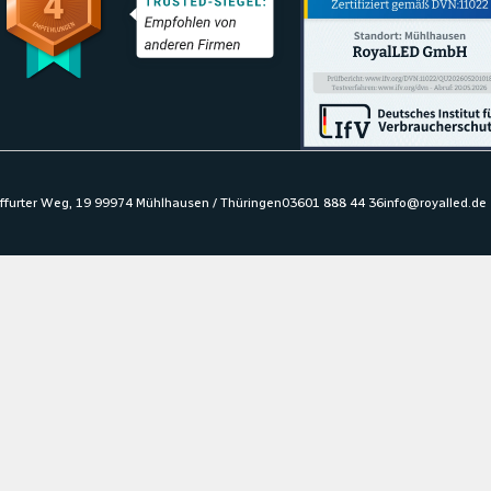
ffurter Weg, 19 99974 Mühlhausen / Thüringen
03601 888 44 36
info@royalled.de