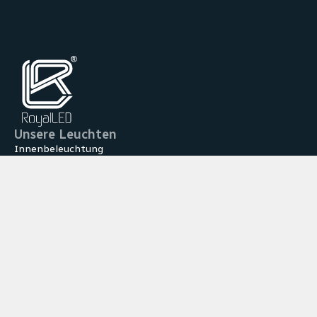
Unsere Leuchten
Innenbeleuchtung
Außenbeleuchtung
Sonderleuchten
Notlichtsysteme
Zubehör
Anwendungen
Innen­beleuchtung
Außen­beleuchtung
Industrie
Gewerbe
Handel
Sonder­leuchten
Notlicht­systeme