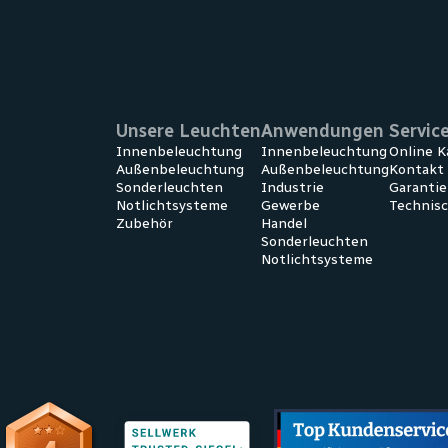
Unsere Leuchten
Anwendungen
Servic
Innenbeleuchtung
Innen­beleuchtung
Online K
Außenbeleuchtung
Außen­beleuchtung
Kontakt
Sonderleuchten
Industrie
Garanti
Notlichtsysteme
Gewerbe
Technis
Zubehör
Handel
Sonder­leuchten
Notlicht­systeme