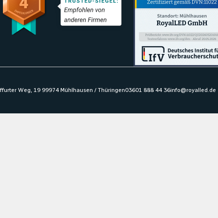
ffurter Weg, 19 99974 Mühlhausen / Thüringen
03601 888 44 36
info@royalled.de