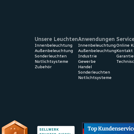
Unsere Leuchten
Anwendungen
Servic
Innenbeleuchtung
Innen­beleuchtung
Online K
Außenbeleuchtung
Außen­beleuchtung
Kontakt
Sonderleuchten
Industrie
Garanti
Notlichtsysteme
Gewerbe
Technis
Zubehör
Handel
Sonder­leuchten
Notlicht­systeme