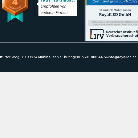
ffurter Weg, 19 99974 Mühlhausen / Thüringen
03601 888 44 36
info@royalled.de