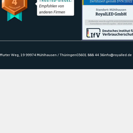
ffurter Weg, 19 99974 Mühlhausen / Thüringen
03601 888 44 36
info@royalled.de