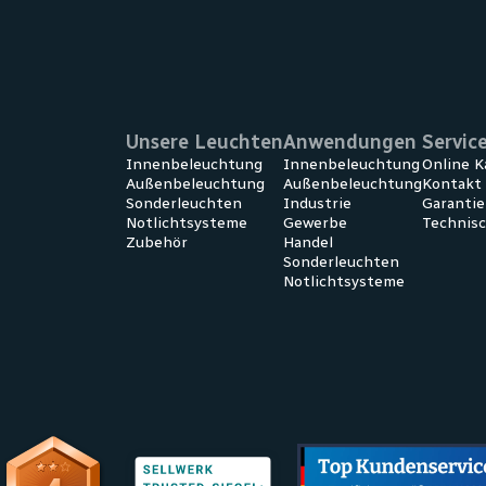
Unsere Leuchten
Anwendungen
Servic
Innenbeleuchtung
Innen­beleuchtung
Online K
Außenbeleuchtung
Außen­beleuchtung
Kontakt
Sonderleuchten
Industrie
Garanti
Notlichtsysteme
Gewerbe
Technis
Zubehör
Handel
Sonder­leuchten
Notlicht­systeme