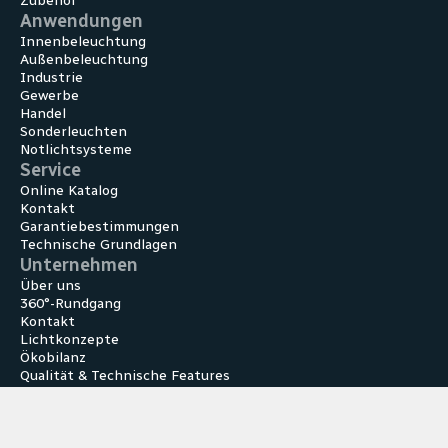
Zubehör
Anwendungen
Innen­beleuchtung
Außen­beleuchtung
Industrie
Gewerbe
Handel
Sonder­leuchten
Notlicht­systeme
Service
Online Katalog
Kontakt
Garantiebestimmungen
Technische Grundlagen
Unternehmen
Über uns
360°-Rundgang
Kontakt
Lichtkonzepte
Ökobilanz
Qualität & Technische Features
Folge uns auf
Facebook
Instagram